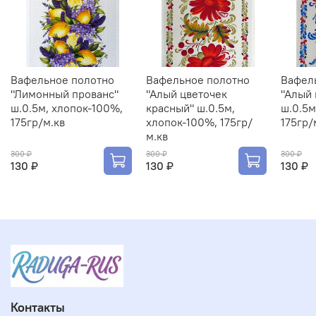
Вафельное полотно
Вафельное полотно
Вафел
"Лимонный прованс"
"Алый цветочек
"Алый 
ш.0.5м, хлопок-100%,
красный" ш.0.5м,
ш.0.5м
175гр/м.кв
хлопок-100%, 175гр/
175гр/
м.кв
300 ₽
300 ₽
300 ₽
130 ₽
130 ₽
130 ₽
Контакты