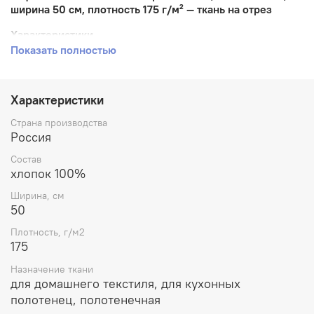
ширина 50 см, плотность 175 г/м² — ткань на отрез
Характеристики
Показать полностью
Ткань: вафельное полотно
Рисунок: Фокстрот клетка (клетка на красном и
синем фоне)
Характеристики
Страна производства
Состав: 100% хлопок
Россия
Ширина: 50 см
Состав
хлопок 100%
Плотность: 175 г/м²
Ширина, см
Страна производства: Россия
50
О товаре
Плотность, г/м2
175
Если вы ищете
вафельное полотно с клеткой
, обратите
внимание на «Фокстрот клетка». Это яркая, позитивная
Назначение ткани
ткань с крупной клеткой на красном и синем
для домашнего текстиля, для кухонных
фоне.
Ткань вафельная 100% хлопок
— натуральная,
полотенец, полотенечная
мягкая, хорошо впитывает влагу и быстро