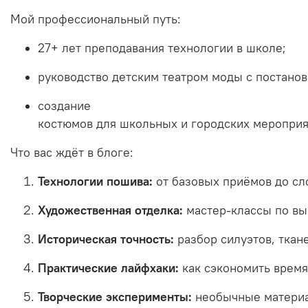
Мой
профессиональный
путь:
27+
лет
преподавания
технологии
в
школе;
руководство
детским
театром
моды
с
постано
создание
костюмов
для
школьных
и
городских
мероприя
Что
вас
ждёт
в
блоге:
Технологии
пошива:
от
базовых
приёмов
до
сл
Художественная
отделка:
мастер‑классы
по
вы
Историческая
точность:
разбор
силуэтов,
ткан
Практические
лайфхаки:
как
сэкономить
время
Творческие
эксперименты:
необычные
матери